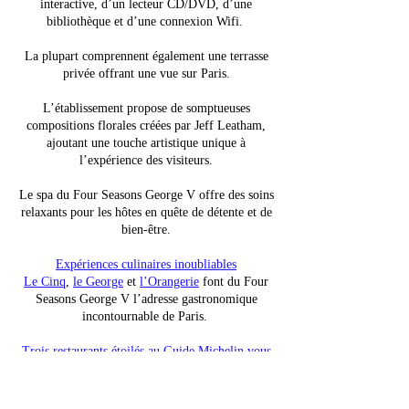
interactive, d’un lecteur CD/DVD, d’une
bibliothèque et d’une connexion Wifi.
La plupart comprennent également une terrasse
privée offrant une vue sur Paris.
L’établissement propose de somptueuses
compositions florales créées par Jeff Leatham,
ajoutant une touche artistique unique à
l’expérience des visiteurs.
Le spa du Four Seasons George V offre des soins
relaxants pour les hôtes en quête de détente et de
bien-être.
Expériences culinaires inoubliables
Le Cinq
,
le George
et
l’Orangerie
font du Four
Seasons George V l’adresse gastronomique
incontournable de Paris.
Trois restaurants étoilés au Guide Michelin vous
promettent des découvertes gastronomiques
inoubliables.