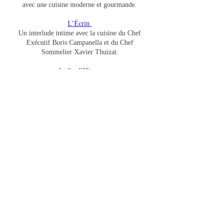
avec une cuisine moderne et gourmande.
L’Écrin
Un interlude intime avec la cuisine du Chef
Exécutif Boris Campanella et du Chef
Sommelier Xavier Thuizat.
Jardin d’Hiver
Un cadre historique pour les délicates créations
des Chefs Boris Campanella et Matthieu Carlin.
Bar Les Ambassadeurs
Modernité et héritage se mêlent
harmonieusement dans ce bar légendaire.
Créatif et passionné
Paris s'offre à nous - Sachons être reconnaissant
Contact
00 33 601 740 26
Recevez notre newsletter