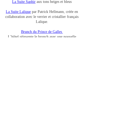
La Suite Saphir
aux tons beiges et bleus
La Suite Lalique
par Patrick Hellmann, créée en
collaboration avec le verrier et cristallier français
Lalique.
Brunch du Prince de Galles
L’hôtel réinvente le brunch avec une nouvelle
offre qui vous emmène dans un voyage culinaire
d’exception.
Si vous envisagez un séjour à Paris, l’Hôtel
Prince de Galles pourrait être un choix élégant et
raffiné !
Créatif et passionné
Paris s'offre à nous - Sachons être reconnaissant
Contact
00 33 601 740 26