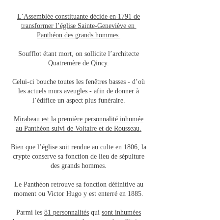
L’Assemblée constituante décide en 1791 de
transformer l’église Sainte-Geneviève en
Panthéon des grands hommes.
Soufflot étant mort, on sollicite l’architecte
Quatremère de Qincy.
Celui-ci bouche toutes les fenêtres basses - d’où
les actuels murs aveugles - afin de donner à
l’édifice un aspect plus funéraire.
Mirabeau est la première personnalité inhumée
au Panthéon suivi de Voltaire et de Rousseau.
Bien que l’église soit rendue au culte en 1806, la
crypte conserve sa fonction de lieu de sépulture
des grands hommes.
Le Panthéon retrouve sa fonction définitive au
moment ou Victor Hugo y est enterré en 1885.
Parmi les
81 personnalités
qui
sont inhumées