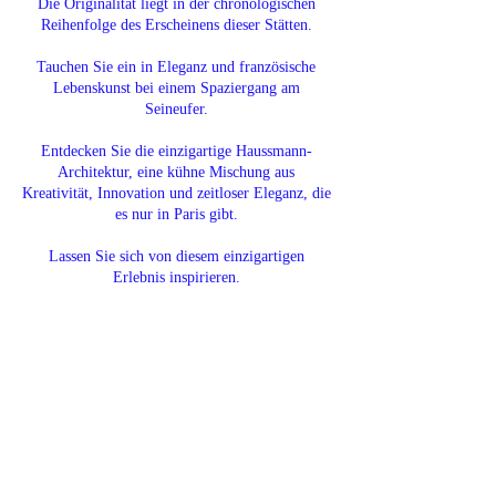
Die Originalität liegt in der chronologischen
Reihenfolge des Erscheinens dieser Stätten.
Tauchen Sie ein in Eleganz und französische
Lebenskunst bei einem Spaziergang am
Seineufer.
Entdecken Sie die einzigartige Haussmann-
Architektur, eine kühne Mischung aus
Kreativität, Innovation und zeitloser Eleganz, die
es nur in Paris gibt.
Lassen Sie sich von diesem einzigartigen
Erlebnis inspirieren.
Kreativ und leidenschaftlich
Paris wird uns angeboten – Lass uns wissen, wie wir
dankbar sein können