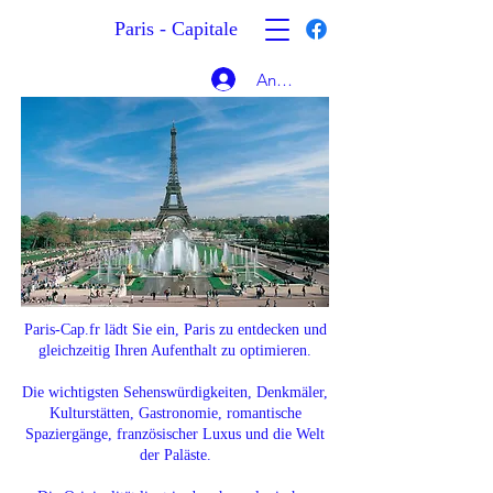
Paris - Capitale
Anmelden
Paris-Cap.fr lädt Sie ein, Paris zu entdecken und
gleichzeitig Ihren Aufenthalt zu optimieren.
Die wichtigsten Sehenswürdigkeiten, Denkmäler,
Kulturstätten, Gastronomie, romantische
Spaziergänge, französischer Luxus und die Welt
der Paläste.