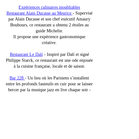
Expériences culinaires inoubliables
Restaurant Alain Ducasse au Meurice
-
Supervisé
par Alain Ducasse et son chef exécutif Amaury
Bouhours, ce restaurant a obtenu 2 étoiles au
guide Michelin.
Il propose une expérience gastronomique
créative.
Restaurant Le Dalí
- Inspiré par Dalí et signé
Philippe Starck, ce restaurant est une ode enjouée
à la cuisine française, locale et de saison.
Bar 228
- Un lieu où les Parisiens s’installent
entre les profonds fauteuils en cuir pour se laisser
bercer par la musique jazz en live chaque soir -
Petits déjeuners et brunch.
Que ce soit dans l’un des magnifiques restaurants
ou dans le confort de votre chambre, le petit
déjeuner au Meurice est un moment à savourer.
Franka Holtmann, Directrice Générale du
Meurice, veille à ce que chaque séjour soit