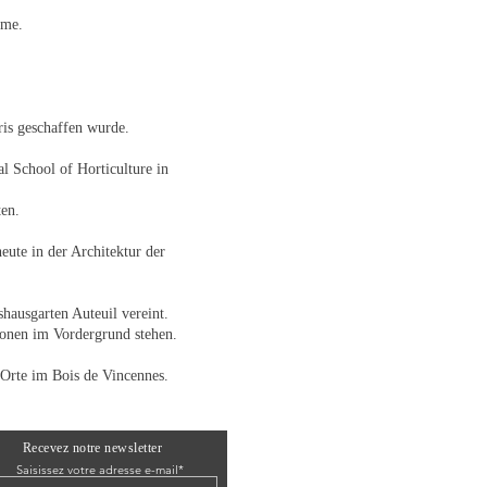
ume.
ris geschaffen wurde.
l School of Horticulture in
ten.
eute in der Architektur der
ausgarten Auteuil vereint.
ionen im Vordergrund stehen.
 Orte im Bois de Vincennes.
Recevez notre newsletter
Saisissez votre adresse e-mail*