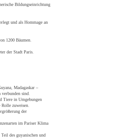
nerische Bildungseinrichtung
verlegt und als Hommage an
 von 1200 Bäumen.
ter der Stadt Paris.
 Guyana, Madagaskar –
n verbunden sind.
und Tiere in Umgebungen
e Rolle zuweisen.
ergrößerung der
anzenarten im Pariser Klima
Teil des guyanischen und