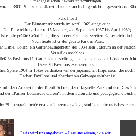
madagassischen Sektors unterzubringen.
wurden 3800 Pflanzen bepflanzt, darunter auch einige nicht ausgewachsene Bä
Parc Floral
Der Blumenpark wurde im April 1969 eingeweiht.
Die Entwicklung dauerte 15 Monate (von September 1967 bis April 1969).
ist es die größte Grünfläche, die seit dem Ende des Zweiten Kaiserreichs in Pa
Noch heute ist er der größte Park in Paris.
r Daniel Collin, ein Gartenbauingenieur, der 1934 sein Studium an der Nationa
Versailles abschloss.
ließ 28 Pavillons für Gartenbauausstellungen aus verschiedenen Ländern errich
Diese 28 Pavillons existieren noch.
en Spiele 1964 in Tokio verdanken wir der japanischen Inspiration, die noch h
Dächer, Pavillons und überdachten Gehwege spürbar ist.
 mit dem Arboretum der Breuil-Schule, dem Bagatelle-Park und dem Gewächsh
nd der „Pariser Botanische Garten“, in dem kulturelle und pädagogische Funkt
er Blumenpark, beide erst vor kurzem angelegt, sind heute die meistbesuchten
Paris wird uns angeboten – Lass uns wissen, wie wir