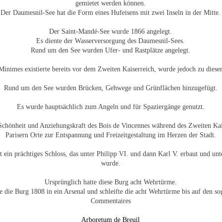
gemietet werden können.
Der Daumesnil-See hat die Form eines Hufeisens mit zwei Inseln in der Mitte.
Der Saint-Mandé-See wurde 1866 angelegt.
Es diente der Wasserversorgung des Daumesnil-Sees.
Rund um den See wurden Ufer- und Rastplätze angelegt.
inimes existierte bereits vor dem Zweiten Kaiserreich, wurde jedoch zu dieser 
Rund um den See wurden Brücken, Gehwege und Grünflächen hinzugefügt.
Es wurde hauptsächlich zum Angeln und für Spaziergänge genutzt.
 Schönheit und Anziehungskraft des Bois de Vincennes während des Zweiten Kai
Parisern Orte zur Entspannung und Freizeitgestaltung im Herzen der Stadt.
t ein prächtiges Schloss, das unter Philipp VI. und dann Karl V. erbaut und u
wurde.
Ursprünglich hatte diese Burg acht Wehrtürme.
e die Burg 1808 in ein Arsenal und schleifte die acht Wehrtürme bis auf den s
Commentaires
Arboretum de Breuil