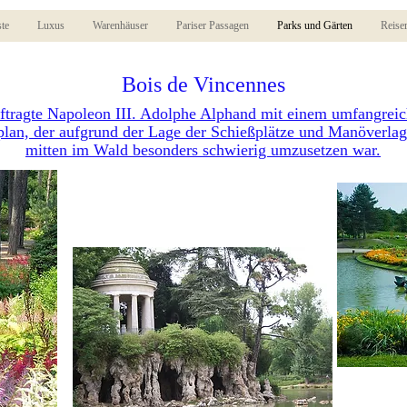
ste
Luxus
Warenhäuser
Pariser Passagen
Parks und Gärten
Reise
Bois de Vincennes
ftragte Napoleon III. Adolphe Alphand mit einem umfangrei
lan, der aufgrund der Lage der Schießplätze und Manöverlage
mitten im Wald besonders schwierig umzusetzen war.