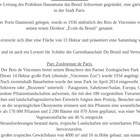
r Leitung des Präfekten Haussmann das Breuil Arboretum gegründet, eine gärt
in der Stadt Paris.
er Porte Daumesnil gelegen, wurde es 1936 südöstlich des Bois de Vincennes 
seinen ersten Direktor „École du Breuil“ genannt.
erstreckt sich über eine Fläche von 13 Hektar und präsentiert eine Sammlung
n und ist auch ein Lernort für Schüler der Gartenbauschule Du Breuil und Vertre
Parc Zoologique de Paris.
Der Bois de Vincennes bietet seinen Besuchern den Pariser Zoologischen Park
Dieser 14 Hektar große Park (ehemals „Vincennes Zoo“) wurde 1934 angelegt.
Nach zweieinhalb Bauarbeiten wurde der neue Park im April 2014 eingeweiht.
5 Sektoren oder „Biozonen“ unterteilt – Patagonien, Sahelzone/Sudan, Europa,
hiedene Pflanzenlandschaften aufweisen, die mit den 180 vorgestellten Tierarte
schen und landschaftsgestalterischen Entwürfe folgten dem Prinzip, Besucher 
e an die ursprünglichen Ökosysteme erinnern und den Pflanzen eine wesentlich
 als 170.000 Pflanzen und 2.200 Bäume mit 870 Arten gepflanzt, was einer V
Vegetationsfläche um 40 % entspricht.
Herausforderungen bestand darin, tropische Landschaften mit winterharten Pfl
hervorzurufen.
 großes tropisches Gewächshaus von 4000 m² und 16 m Höhe gebaut, um einen 