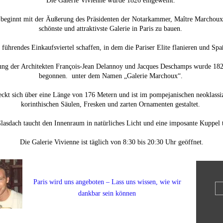
Die Galerie Vivienne wurde 1826 eingeweiht. ​
 beginnt mit der Äußerung des Präsidenten der Notarkammer, Maître Marchoux
schönste und attraktivste Galerie in Paris zu bauen. ​
führendes Einkaufsviertel schaffen, in dem die Pariser Elite flanieren und Spa
tung der Architekten François-Jean Delannoy und Jacques Deschamps wurde 18
begonnen. unter dem Namen „Galerie Marchoux“. ​
reckt sich über eine Länge von 176 Metern und ist im pompejanischen neoklassizi
korinthischen Säulen, Fresken und zarten Ornamenten gestaltet. ​
lasdach taucht den Innenraum in natürliches Licht und eine imposante Kuppel th
Die Galerie Vivienne ist täglich von 8:30 bis 20:30 Uhr geöffnet.
Paris wird uns angeboten – Lass uns wissen, wie wir
dankbar sein können