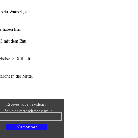
 sein Wunsch, die
ß haben kann. ​
23 mit dem Bau
stischen Stil mit
ront in der Mitte. ​
Recevez notre newsletter
Saisissez votre adresse e-mail*
S'abonner