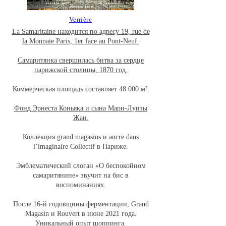
Verrière
La Samaritaine находится по адресу 19, rue de
la Monnaie Paris, 1er face au Pont-Neuf.
Самаритянка свершилась битва за сердце
парижской столицы, 1870 год.
Коммерческая площадь составляет 48 000 м².
Фонд Эрнеста Коньяка и сына Мари-Луизы
Жаи.
Коллекция grand magasins и ancre dans
l’imaginaire Collectif в Париже.
Эмблематический слоган «О беспокойном
самаритянине» звучит на бис в
воспоминаниях.
После 16-й годовщины ферментации, Grand
Magasin и Rouvert в июне 2021 года.
Уникальный опыт шоппинга.