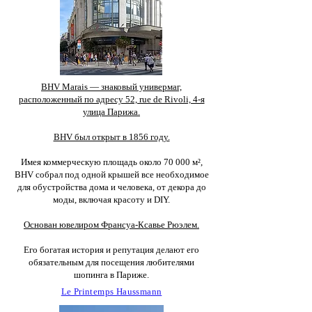
BHV Marais — знаковый универмаг,
расположенный по адресу 52, rue de Rivoli, 4-я
улица Парижа.
BHV был открыт в 1856 году.
Имея коммерческую площадь около 70 000 м²,
BHV собрал под одной крышей все необходимое
для обустройства дома и человека, от декора до
моды, включая красоту и DIY.
Основан ювелиром Франсуа-Ксавье Рюэлем.
Его богатая история и репутация делают его
обязательным для посещения любителями
шопинга в Париже.
Le Printemps Haussmann