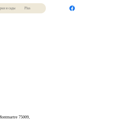
рки и сады
Plus
Montmartre 75009,