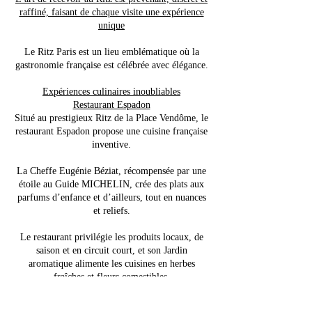
raffiné, faisant de chaque visite une expérience
unique
Le Ritz Paris est un lieu emblématique où la
gastronomie française est célébrée avec élégance.
Expériences culinaires inoubliables
Restaurant Espadon
Situé au prestigieux Ritz de la Place Vendôme, le
restaurant Espadon propose une cuisine française
inventive.
La Cheffe Eugénie Béziat, récompensée par une
étoile au Guide MICHELIN, crée des plats aux
parfums d’enfance et d’ailleurs, tout en nuances
et reliefs.
Le restaurant privilégie les produits locaux, de
saison et en circuit court, et son Jardin
aromatique alimente les cuisines en herbes
fraîches et fleurs comestibles.
L’Espadon offre une atmosphère confidentielle